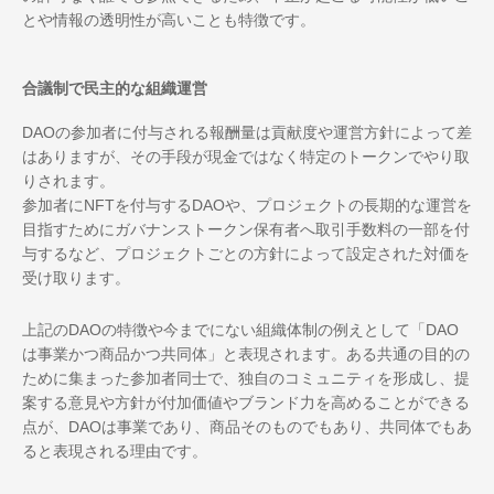
とや情報の透明性が高いことも特徴です。
合議制で民主的な組織運営
DAOの参加者に付与される報酬量は貢献度や運営方針によって差
はありますが、その手段が現金ではなく特定のトークンでやり取
りされます。
参加者にNFTを付与するDAOや、プロジェクトの長期的な運営を
目指すためにガバナンストークン保有者へ取引手数料の一部を付
与するなど、プロジェクトごとの方針によって設定された対価を
受け取ります。
上記のDAOの特徴や今までにない組織体制の例えとして「DAO
は事業かつ商品かつ共同体」と表現されます。ある共通の目的の
ために集まった参加者同士で、独自のコミュニティを形成し、提
案する意見や方針が付加価値やブランド力を高めることができる
点が、DAOは事業であり、商品そのものでもあり、共同体でもあ
ると表現される理由です。