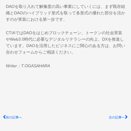
DAOを取り入れて解像度の高い事業にしていくには、まず既存組
織とDAOのハイブリッド形式を取って各形式の優れた部分を活か
すのが実装における第一歩です。
CTIAではDAOをはじめブロックチェーン、トークンの社会実装
やWeb3.0時代に必要なデジタルリテラシーの向上、DXを推進し
ています。DAOを活用したビジネスにご関心のある方は、お問い
合わせフォームからご相談ください。
Writer：T.OGASAHARA
Prev
N
前の記事へ
次の記事へ