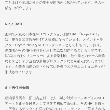
立ち上げや地域活性化の事例が国内外に広がっています。その一
部をご紹介します。
Ninja DAO
国内で人気の日本発NFTコレクション創作DAO「Ninja DAO」
は、現在参加者数が約4万人規模になっています。メインキャラ
クターCrypto NinjaをNFTコレクションとして打ち出しており、
参加者がそのNFT作品を利用して二次創作することも可能です。
DAO内ではクリエーターによる音楽制作、他企業とのゲーム制作
などスピンオフ企画や新規プロジェクトなども盛んに行われてい
ます。創作自由度の高さや幅広い分野での活発なコミュニティが
形成されています。
山古志住民会議
新潟県長岡市（旧山古志村）は人口減少対策にニシキゴイのNFT
アートを電子住民票として世界で初めて販売し、そのNFTを購入
し所有するデジタル住民をDAOのコミュニティとして迎え入れる