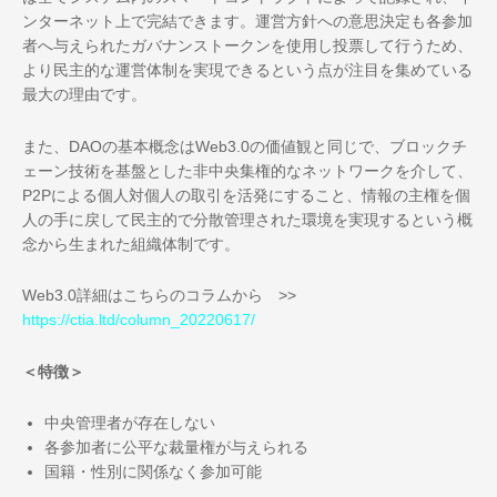
ンターネット上で完結できます。運営方針への意思決定も各参加
者へ与えられたガバナンストークンを使用し投票して行うため、
より民主的な運営体制を実現できるという点が注目を集めている
最大の理由です。
また、DAOの基本概念はWeb3.0の価値観と同じで、ブロックチ
ェーン技術を基盤とした非中央集権的なネットワークを介して、
P2Pによる個人対個人の取引を活発にすること、情報の主権を個
人の手に戻して民主的で分散管理された環境を実現するという概
念から生まれた組織体制です。
Web3.0詳細はこちらのコラムから >>
https://ctia.ltd/column_20220617/
＜特徴＞
中央管理者が存在しない
各参加者に公平な裁量権が与えられる
国籍・性別に関係なく参加可能