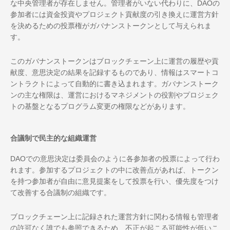
な中央管理者が存在しません。管理者がいない代わりに、DAOの
参加者には資金投資やプロジェクト貢献度の引き換えに運営方針
を決めるための投票権がガバナンストークンとして与えられま
す。
このガバナンストークンはブロックチェーン上に運営の履歴や貢
献度、意思決定の結果を記録するものであり、情報はスマートコ
ントラクトによって自動的に書き込まれます。ガバナンストーク
ンの主な権限は、運営におけるマネジメントの役割やプロジェク
トの基盤となるプログラム変更の権限などがあります。
合議制で民主的な組織運営
DAOでの意思決定は委員会のように各参加者の投票によって行わ
れます。参加するプロジェクトの中に改善点があれば、トークン
を持つ参加者が自由に意見提案をして投票を行い、優先度をつけ
て改善する合議制の組織です。
ブロックチェーン上に記録された運営方針に関わる情報も管理者
の許可なく誰でも参照できるため、不正が起こる可能性が低いこ