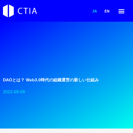
内
容
JA
EN
を
ス
キ
ッ
プ
DAOとは？ Web3.0時代の組織運営の新しい仕組み
2022-09-09