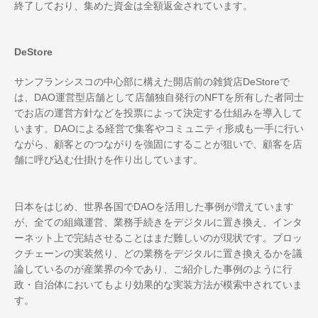
終了しており、集めた資金は全額返金されています。
DeStore
サンフランシスコの中心部に構えた開店前の雑貨店DeStoreで
は、DAO運営型店舗として店舗独自発行のNFTを所有した者同士
でお店の運営方針などを投票によって決定する仕組みを導入して
います。DAOによる経営で集客やコミュニティ形成も一手に行い
ながら、顧客とのつながりを強固にすることが狙いで、顧客を店
舗に呼び込む仕掛けを作り出しています。
日本をはじめ、世界各国でDAOを活用した事例が増えています
が、全ての組織運営、業務手続きをデジタルに置き換え、インタ
ーネット上で完結させることはまだ難しいのが現状です。ブロッ
クチェーンの実装然り、どの業務をデジタルに置き換えるかを議
論しているのが産業界の今であり、ご紹介した事例のように行
政・自治体においてもより効果的な実装方法が模索中されていま
す。