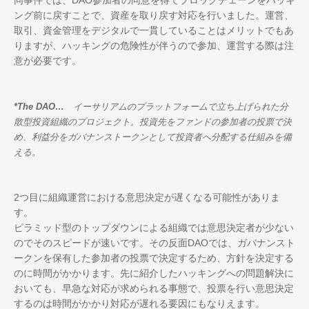
同事件では、DAO参加者の同意を得てブロックチェーンをハッキ
ング前に戻すことで、資産を取り戻す対応を行いました。運営、
取引、資金管理をデジタルで一貫していることはメリットでもあ
りますが、ハッキングの危険性が伴うので参加、運営する際は注
意が必要です。
*
The DAO
…
イーサリアムのプラットフォームで立ち上げられた分
散型投資組織のプロジェクト。投資先をファンドの参加者の投票で決
め、利益分をガバナンストークンとして投資者へ分配する仕組みを備
える。
2つ目に組織運営における意思決定が遅くなる可能性がありま
す。
ピラミッド型のトップダウンによる組織では意思決定者が少ない
のでそのスピードが速いです。その反面DAOでは、ガバナンスト
ークンを保有した参加者の投票で決定するため、方針を決定する
のに時間がかかります。先に紹介したハッキングへの問題解決に
おいても、早急な対応が求められる事態で、投票を行い意思決定
するのは時間がかかり対応が遅れる要因にもなりえます。