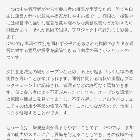
一つは中央管理者がおらず参加者の権限が平等なため、誰でも自
由に運営方針への意見や提案がしやすい点です。権限の一極集中
には経営陣の強引な運営改変や理不尽な業務改善などが起きる可
能性があり、それが原因で組織、プロジェクトの評判にも影響し
ます。
DAOでは国籍や性別を問わず公平に分散された権限の参加者が運
営に対する意見や提案を議論できる自由度の高さがメリットの一
つです。
次に意思決定の場がオープンなため、不正が起きづらく組織の透
明性が高いことが挙げられます。運営に関わる情報や履歴はブロ
ックチェーン上に記録され、管理者などの許可なく閲覧できま
す。仮に参加者による不正があったとしても、オープンな環境で
は原因を簡単に発見できますし、不正を起こすこと自体がコミュ
ニティの信用や事業の価値を落とすことにつながるので、信用リ
スクを軽減することができます。
もう一点は、帰属意識が高まりやすいことです。DAOでは、参加
者の能力やスキルに合う役職を与えることもでき、その役職の範