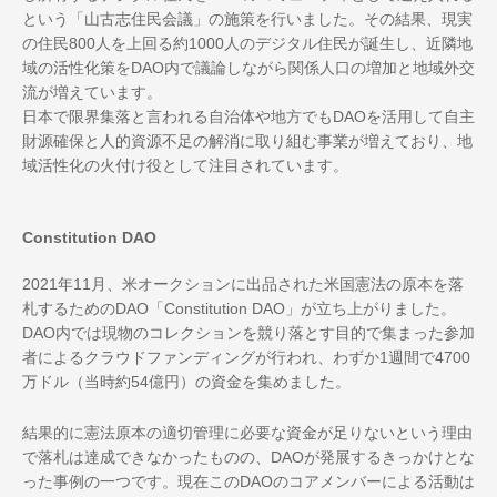
という「山古志住民会議」の施策を行いました。その結果、現実
の住民800人を上回る約1000人のデジタル住民が誕生し、近隣地
域の活性化策をDAO内で議論しながら関係人口の増加と地域外交
流が増えています。
日本で限界集落と言われる自治体や地方でもDAOを活用して自主
財源確保と人的資源不足の解消に取り組む事業が増えており、地
域活性化の火付け役として注目されています。
Constitution DAO
2021年11月、米オークションに出品された米国憲法の原本を落
札するためのDAO「Constitution DAO」が立ち上がりました。
DAO内では現物のコレクションを競り落とす目的で集まった参加
者によるクラウドファンディングが行われ、わずか1週間で4700
万ドル（当時約54億円）の資金を集めました。
結果的に憲法原本の適切管理に必要な資金が足りないという理由
で落札は達成できなかったものの、DAOが発展するきっかけとな
った事例の一つです。現在このDAOのコアメンバーによる活動は