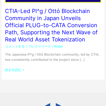
Unveils
Official
CTIA-Led Pl^g / Ottó Blockchain
PLUG-
Community in Japan Unveils
to-
Official PLUG-to-CATA Conversion
CATA
Conversion
Path, Supporting the Next Wave of
Path,
Real World Asset Tokenization
Supporting
the
コメントする
/
プレスリリース
/
Rober
Next
The Japanese Pl^g / Ottó Blockchain community, led by CTIA,
Wave
has consistently contributed to the project since […]
of
Real
続きを読む »
World
Asset
Tokenization