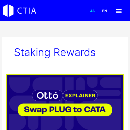
内
容
JA
EN
を
ス
キ
ッ
プ
Staking Rewards
CTIA-
Led
Pl^g
/
Ottó
Blockchain
Community
in
Japan