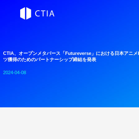
内
容
を
ス
キ
ッ
プ
CTIA、オープンメタバース「Futureverse」における日本アニ
ツ獲得のためのパートナーシップ締結を発表
2024-04-08