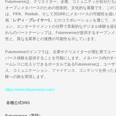
Futureverseは、クリエイター、企業、コミュニティが自分
オープンメタバースのための技術的、文化的な基盤です。こ
の
は、FIFA、Reebok、そして2018年にメタバースの可能性を
画「
レディ・プレイヤー1
」とのコラボレーションを通じて、ス
ョン、エンターテイメントの分野で革新的なデジタル体験を提
れらのパートナーシップは、Futureverseが提供するオープ
性と、異なる業界との連携の可能性を示しています。
Futureverseのインフラは、企業やクリエイターが望む形で
バース体験を提供することを可能にします。メタバース内のす
ームレスに出入りできるポータルであるFutureverseは、ユ
人、コミュニケーション、ファイナンス、コンテンツを持った
験への旅を実現します。
https://www.futureverse.com/
各種公式SNS
Futureverse（英語）