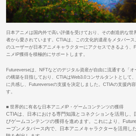
日本アニメは国内外で高い評価を受けており、その創造的な世
者から愛されています。CTIAは、この文化的遺産をメタバー
のユーザーが日本アニメキャラクターにアクセスできるよう、Futu
ニメIP獲得を積極的にサポートします。
Futureverseは、NFTなどのデジタル資産が自由に流通する
の構築を目指しており、CTIAはWeb3.0コンサルタントとし
に共感し、Futureverseの支援を決定しました。CTIAの支援
す。
■ 世界的に有名な日本アニメIP・ゲームコンテンツの獲得
CTIAは、日本における専門知識とコネクションを活用し、
びゲームコンテンツの獲得を進めます。これにより、Futurev
ープンメタバース内で、日本アニメキャラクターを活用し
験を創出します。