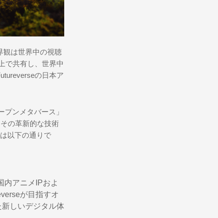
界観は世界中の視聴
ス上で共有し、世界中
reverseの日本ア
「オープンメタバース」
て、その革新的な技術
内容は以下の通りで
国内アニメIPおよ
erseが目指すオ
た新しいデジタル体