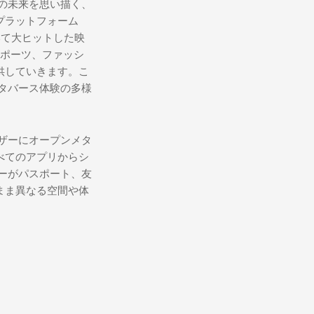
たちの未来を思い描く、
プラットフォーム
描いて大ヒットした映
ポーツ、ファッシ
供していきます。こ
ンメタバース体験の多様
ユーザーにオープンメタ
べてのアプリからシ
ーザーがパスポート、友
まま異なる空間や体