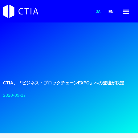
内
容
JA
EN
を
ス
キ
ッ
プ
CTIA、『ビジネス・ブロックチェーンEXPO』への登壇が決定
2020-09-17