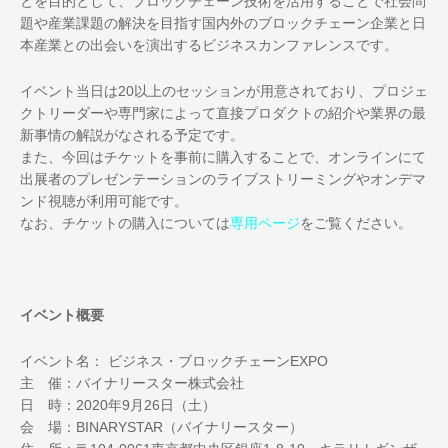
とを目的として、ブロックチェーン技術を活用することで社会問
題や産業課題の解決を目指す国内外のブロックチェーン企業と日
本産業との出会いを演出するビジネスカンファレンスです。
イベント当日は20以上のセッションが用意されており、プロジェ
クトリーダーや専門家によって直接プロダクトの紹介や業界の最
新事情の解説がなされる予定です。
また、今回はチケットを事前に購入することで、オンラインにて
出展者のプレゼンテーションのライブストリーミングやオンデマ
ンド視聴が利用可能です。
なお、チケットの購入については
専用ページ
をご覧ください。
イベント概要
イベント名： ビジネス・ブロックチェーンEXPO
主 催：バイナリースター株式会社
日 時：2020年9月26日（土）
会 場：BINARYSTAR（バイナリースター）